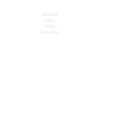
Company
Product
Learn
Press
About Us
FAQ
Contact Info
Location:
3790 El Camino Real, Suite 200
Palo Alto, CA 94306
contact emails :
sales@docgility.com
billing@docgility.com
support@docgility.com
© 2021 par Docgility Inc.