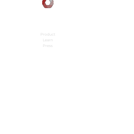
DOCGILITY
Company
Product
Learn
Press
About Us
FAQ
Contact Info
Location:
3790 El Camino Real, Suite 200
Palo Alto, CA 94306
contact emails :
sales@docgility.com
billing@docgility.com
support@docgility.com
© Docgility, Inc.