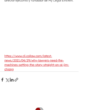
director ejecutivo y fundador de My Legal Einstein.
https://www.cli.collaw.com/latest-
news/2021/04/29/why-lawyers-need-the-
machines-setting-the-story-straight-on-ai-jim-
chiang